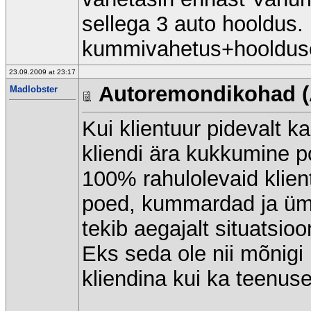
sellega 3 auto hooldus. 
kummivahetus+hooldus
23.09.2009 at 23:17
Autoremondikohad (
Madlobster
Kui klientuur pidevalt 
kliendi ära kukkumine po
100% rahulolevaid klient
poed, kummardad ja ümm
tekib aegajalt situatsi
Eks seda ole nii mõnigi
kliendina kui ka teenusep