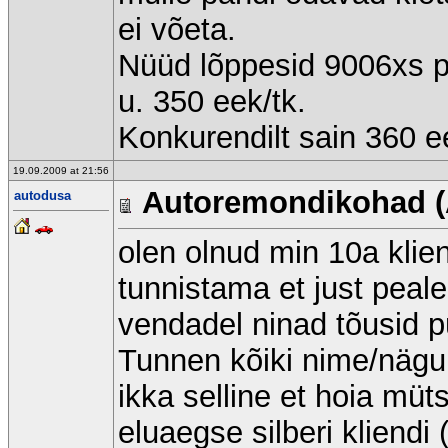
ei võeta.
Nüüd lõppesid 9006xs pi
u. 350 eek/tk.
Konkurendilt sain 360 e
19.09.2009 at 21:56
Autoremondikohad (
autodusa
olen olnud min 10a klien
tunnistama et just pea
vendadel ninad tõusid pü
Tunnen kõiki nime/nägu
ikka selline et hoia müts
eluaegse silberi kliendi