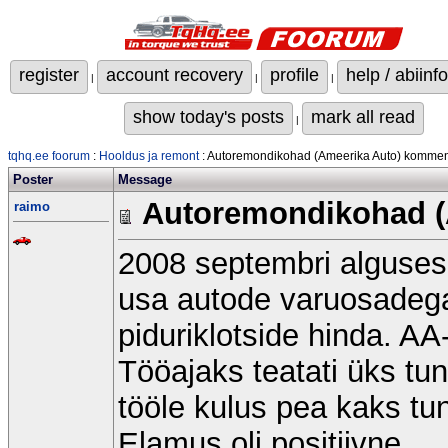
register
account recovery
profile
help / abiinfo
|
|
|
show today's posts
mark all read
|
tqhq.ee foorum
:
Hooldus ja remont
: Autoremondikohad (Ameerika Auto) komme
Poster
Message
Autoremondikohad (
raimo
2008 septembri alguses h
usa autode varuosadega
piduriklotside hinda. AA
Tööajaks teatati üks tund
tööle kulus pea kaks tund
Elamus oli positiivne.