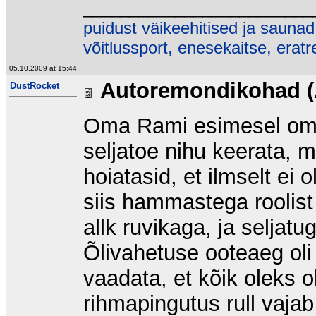
_________________________
puidust väikeehitised ja saunad
võitlussport, enesekaitse, erat
05.10.2009 at 15:44
Autoremondikohad (
DustRocket
Oma Rami esimesel oma
seljatoe nihu keerata, 
hoiatasid, et ilmselt ei 
siis hammastega roolist 
allk ruvikaga, ja seljatu
Õlivahetuse ooteaeg oli 
vaadata, et kõik oleks ok
rihmapingutus rull vaja