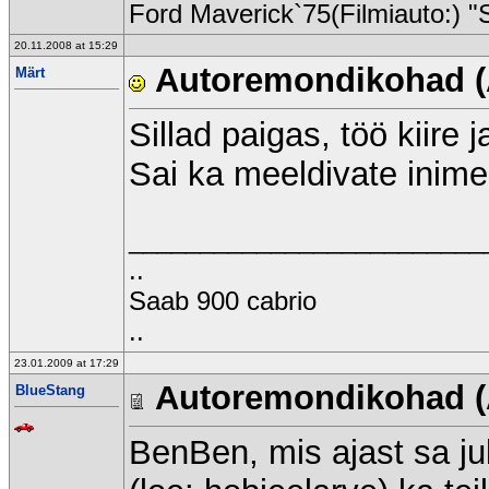
Ford Maverick`75(Filmiauto:) "
20.11.2008 at 15:29
Autoremondikohad (
Märt
Sillad paigas, töö kiire j
Sai ka meeldivate inime
_________________________
..
Saab 900 cabrio
..
23.01.2009 at 17:29
Autoremondikohad (
BlueStang
BenBen, mis ajast sa j