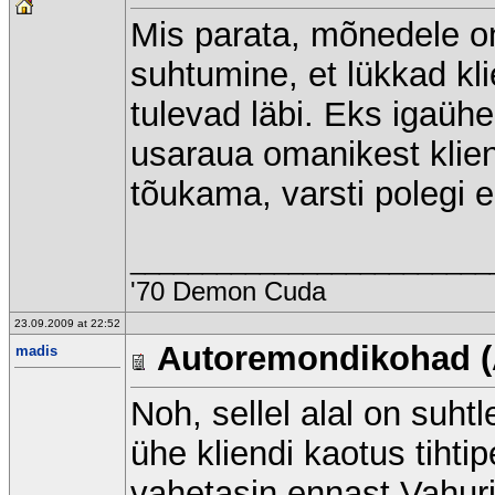
Mis parata, mõnedele on
suhtumine, et lükkad kl
tulevad läbi. Eks igaühe
usaraua omanikest klie
tõukama, varsti polegi 
_________________________
'70 Demon Cuda
23.09.2009 at 22:52
Autoremondikohad (
madis
Noh, sellel alal on suh
ühe kliendi kaotus tihtip
vahetasin ennast Vahuri 