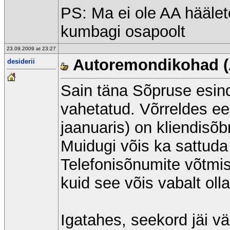
PS: Ma ei ole AA hääle
kumbagi osapoolt
23.09.2009 at 23:27
Autoremondikohad (
desiderii
Sain täna Sõpruse esin
vahetatud. Võrreldes ee
jaanuaris) on kliendisõbr
Muidugi võis ka sattuda 
Telefonisõnumite võtmis
kuid see võis vabalt ol
Igatahes, seekord jäi v