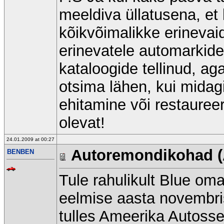
meeldiva üllatusena, et 
kõikvõimalikke erinevaid
erinevatele automarkidele
kataloogide tellinud, a
otsima lähen, kui midagi
ehitamine või restaureer
olevat!
24.01.2009 at 00:27
Autoremondikohad (
BENBEN
Tule rahulikult Blue om
eelmise aasta novembris
tulles Ameerika Autosse