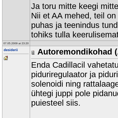
Ja toru mitte keegi mitt
Nii et AA mehed, teil on
puhas ja teenindus tundu
tohiks tulla keerulisema
07.05.2009 at 23:20
Autoremondikohad (
desiderii
Enda Cadillacil vahetat
piduriregulaator ja pidur
solenoidi ning rattalaage
ühtegi juppi pole pidan
puiesteel siis.