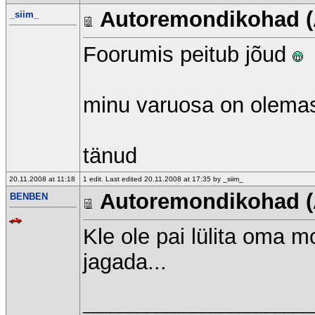
Autoremondikohad (
_siim_
Foorumis peitub jõud
minu varuosa on olema
tänud
20.11.2008 at 11:18
1 edit. Last edited 20.11.2008 at 17:35 by _siim_
Autoremondikohad (
BENBEN
Kle ole pai lülita oma mo
jagada...
_________________________