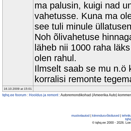
ma palusin, kuigi nad u
vahetusse. Kuna ma ole
see tuli minule üllatusen
Noh õlivahetuse hinnaga
läheb nii 1000 raha läks
olen rahul.
Ilmselt saab se mu n.ö 
korralisi remonte tegem
16.10.2009 at 15:01
tqhq.ee foorum
:
Hooldus ja remont
: Autoremondikohad (Ameerika Auto) komme
muskelautod
|
kiirendusvõistlused
|
tehnik
tqhq
© tqhq.ee 2000 - 2026. Loe