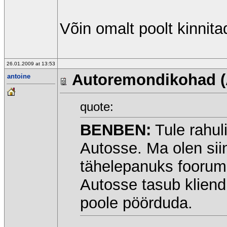
Võin omalt poolt kinnita
26.01.2009 at 13:53
Autoremondikohad (
antoine
quote:
BENBEN:
Tule rahul
Autosse. Ma olen sii
tähelepanuks foorumi
Autosse tasub klien
poole pöörduda.