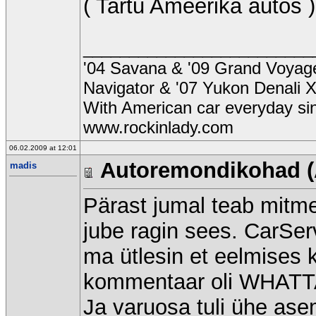
( Tartu Ameerika autos )
_________________________
'04 Savana & '09 Grand Voyager
Navigator & '07 Yukon Denali 
With American car everyday si
www.rockinlady.com
06.02.2009 at 12:01
Autoremondikohad (
madis
Pärast jumal teab mitmen
jube ragin sees. CarSer
ma ütlesin et eelmises ko
kommentaar oli WHA
Ja varuosa tuli ühe asem