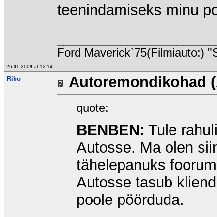
teenindamiseks minu po
_________________________
Ford Maverick`75(Filmiauto:) "
26.01.2009 at 12:14
Autoremondikohad (
Riho
quote:
BENBEN:
Tule rahul
Autosse. Ma olen sii
tähelepanuks foorumi
Autosse tasub klien
poole pöörduda.