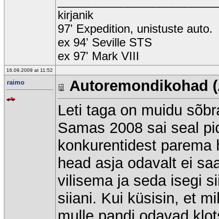
_________________________
kirjanik
97' Expedition, unistuste auto.
ex 94' Seville STS
ex 97' Mark VIII
16.09.2009 at 11:52
Autoremondikohad (
raimo
Leti taga on muidu sõb
Samas 2008 sai seal pidu
konkurentidest parema h
head asja odavalt ei sa
vilisema ja seda isegi sii
siiani. Kui küsisin, et m
mulle pandi odavad klots