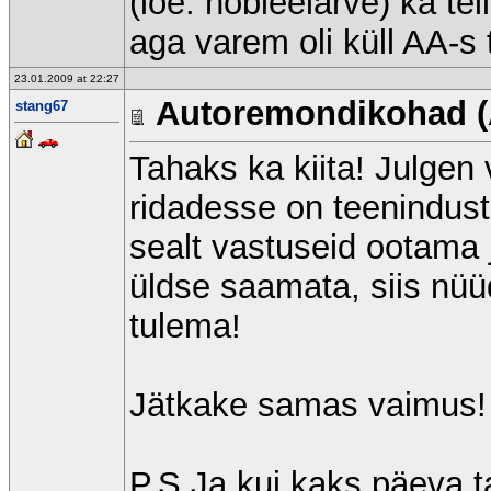
(loe: hobieelarve) ka tei
aga varem oli küll AA-s
23.01.2009 at 22:27
Autoremondikohad (
stang67
Tahaks ka kiita! Julge
ridadesse on teenindus
sealt vastuseid ootama j
üldse saamata, siis nü
tulema!
Jätkake samas vaimus!
P.S Ja kui kaks päeva t