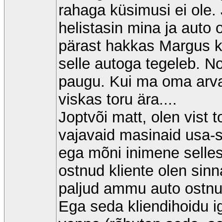
rahaga küsimusi ei ole. 
helistasin mina ja auto
pärast hakkas Margus ka
selle autoga tegeleb. N
paugu. Kui ma oma arvam
viskas toru ära....
Joptvõi matt, olen vist 
vajavaid masinaid usa-s
ega mõni inimene sellest
ostnud kliente olen sinn
paljud ammu auto ostnud
Ega seda kliendihoidu i