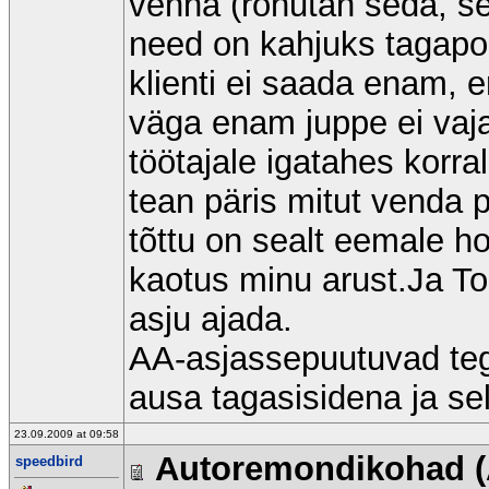
venna (rõhutan seda, se
need on kahjuks tagapo
klienti ei saada enam, 
väga enam juppe ei vaj
töötajale igatahes korra
tean päris mitut venda 
tõttu on sealt eemale h
kaotus minu arust.Ja To
asju ajada.
AA-asjassepuutuvad tege
ausa tagasisidena ja sel
23.09.2009 at 09:58
Autoremondikohad (
speedbird