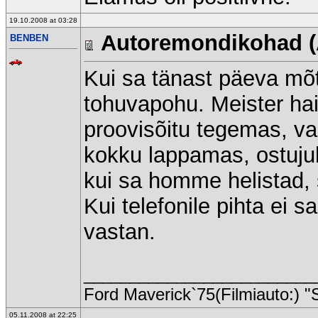
19.10.2008 at 03:28
Autoremondikohad (
BENBEN
Kui sa tänast päeva mõtl
tohuvapohu. Meister haig
proovisõitu tegemas, va
kokku lappamas, ostujuh
kui sa homme helistad, s
Kui telefonile pihta ei s
vastan.
_________________________
Ford Maverick`75(Filmiauto:) "
05.11.2008 at 22:25