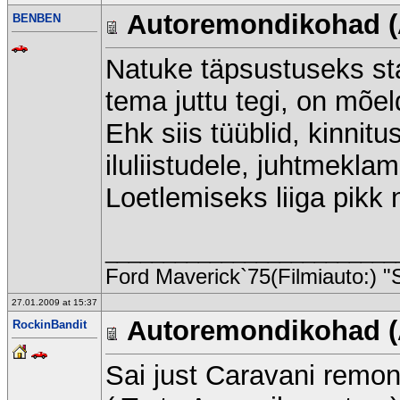
Autoremondikohad (
BENBEN
Natuke täpsustuseks sta
tema juttu tegi, on mõe
Ehk siis tüüblid, kinnit
iluliistudele, juhtmeklam
Loetlemiseks liiga pikk 
_________________________
Ford Maverick`75(Filmiauto:) "
27.01.2009 at 15:37
Autoremondikohad (
RockinBandit
Sai just Caravani remond