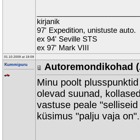
_________________________
kirjanik
97' Expedition, unistuste auto.
ex 94' Seville STS
ex 97' Mark VIII
01.10.2009 at 18:09
Autoremondikohad (
Kummipuru
Minu poolt plusspunktid 
olevad suunad, kollased
vastuse peale "sellisei
küsimus "palju vaja on".