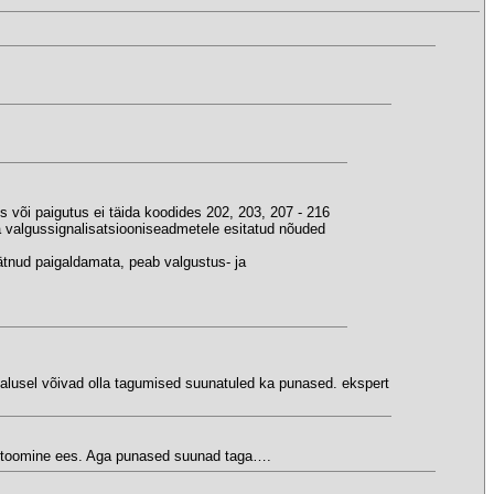
s või paigutus ei täida koodides 202, 203, 207 - 216
 valgussignalisatsiooniseadmetele esitatud nõuded
ätnud paigaldamata, peab valgustus- ja
 alusel võivad olla tagumised suunatuled ka punased. ekspert
u toomine ees. Aga punased suunad taga….