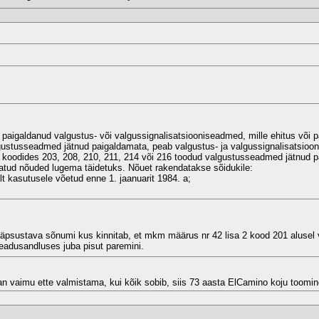
e paigaldanud valgustus- või valgussignalisatsiooniseadmed, mille ehitus või 
gustusseadmed jätnud paigaldamata, peab valgustus- ja valgussignalisatsioo
le koodides 203, 208, 210, 211, 214 või 216 toodud valgustusseadmed jätnud p
tatud nõuded lugema täidetuks. Nõuet rakendatakse sõidukile:
t kasutusele võetud enne 1. jaanuarit 1984. a;
l täpsustava sõnumi kus kinnitab, et mkm määrus nr 42 lisa 2 kood 201 alusel
seadusandluses juba pisut paremini.
n vaimu ette valmistama, kui kõik sobib, siis 73 aasta ElCamino koju toom