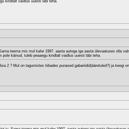
 kindlalt vaidlus uuesti läbi teha.
. Sama teema mis mul kahe 1997. aasta autoga iga aasta ülevaatuses olla val
pole käinud, tuleb peaaegu kindlalt vaidlus uuesti läbi teha.
sa 2 ? Mul on tagumistes tiibades punased gabariidid(ääretuled?) ja keegi o
list ju. Sama teema mis mul kahe 1997. aasta autoga iga aasta ülevaatuses 