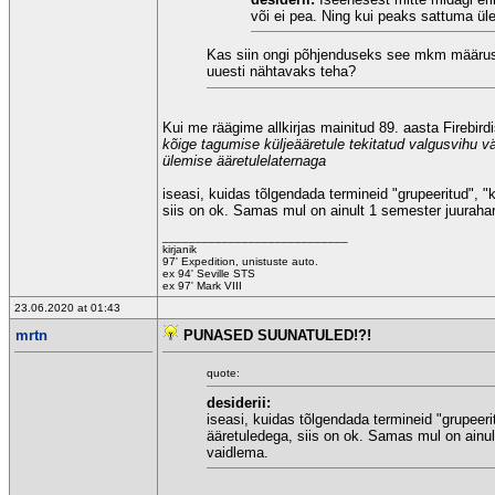
või ei pea. Ning kui peaks sattuma üle
Kas siin ongi põhjenduseks see mkm määrus n
uuesti nähtavaks teha?
Kui me räägime allkirjas mainitud 89. aasta Firebirdi
kõige tagumise küljeääretule tekitatud valgusvihu v
ülemise ääretulelaternaga
iseasi, kuidas tõlgendada termineid "grupeeritud", 
siis on ok. Samas mul on ainult 1 semester juurahar
____________________________
kirjanik
97' Expedition, unistuste auto.
ex 94' Seville STS
ex 97' Mark VIII
23.06.2020 at 01:43
mrtn
PUNASED SUUNATULED!?!
quote:
desiderii:
iseasi, kuidas tõlgendada termineid "grupeeri
ääretuledega, siis on ok. Samas mul on ainult
vaidlema.