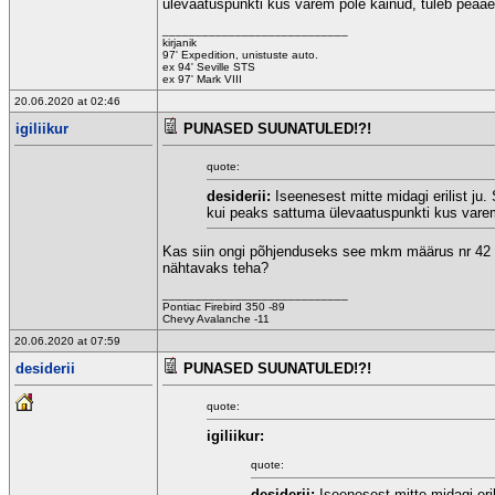
ülevaatuspunkti kus varem pole käinud, tuleb peaaegu
____________________________
kirjanik
97' Expedition, unistuste auto.
ex 94' Seville STS
ex 97' Mark VIII
20.06.2020 at 02:46
igiliikur
PUNASED SUUNATULED!?!
quote:
desiderii:
Iseenesest mitte midagi erilist ju
kui peaks sattuma ülevaatuspunkti kus varem 
Kas siin ongi põhjenduseks see mkm määrus nr 42 li
nähtavaks teha?
____________________________
Pontiac Firebird 350 -89
Chevy Avalanche -11
20.06.2020 at 07:59
desiderii
PUNASED SUUNATULED!?!
quote:
igiliikur:
quote:
desiderii:
Iseenesest mitte midagi eri