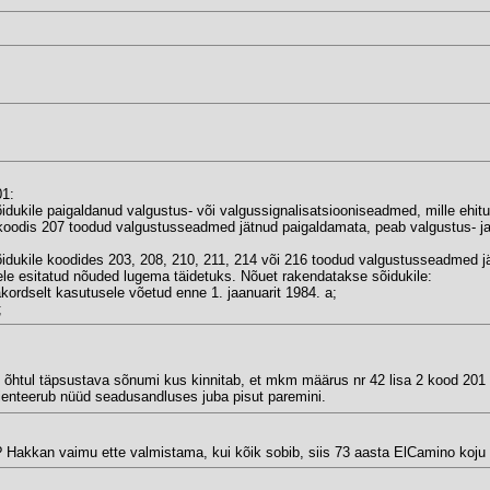
01:
õidukile paigaldanud valgustus- või valgussignalisatsiooniseadmed, mille ehitu
 koodis 207 toodud valgustusseadmed jätnud paigaldamata, peab valgustus- ja
sõidukile koodides 203, 208, 210, 211, 214 või 216 toodud valgustusseadmed j
le esitatud nõuded lugema täidetuks. Nõuet rakendatakse sõidukile:
kordselt kasutusele võetud enne 1. jaanuarit 1984. a;
;
is õhtul täpsustava sõnumi kus kinnitab, et mkm määrus nr 42 lisa 2 kood 201
rienteerub nüüd seadusandluses juba pisut paremini.
 Hakkan vaimu ette valmistama, kui kõik sobib, siis 73 aasta ElCamino koj