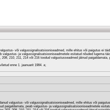
 valgustus- või valgussignalisatsiooniseadmed, mille ehitus või paigutus ei tä
 valgustus- ja valgussignalisatsiooniseadmetele esitatud nõuded lugema täi
03, 208, 210, 211, 214 või 216 toodud valgustusseadmed jätnud paigaldamata, 
õetud enne 1. jaanuarit 1984. a;
ldanud valgustus- või valgussignalisatsiooniseadmed, mille ehitus või paigutu
d paigaldamata, peab valgustus- ja valgussignalisatsiooniseadmetele esitat
ides 203, 208, 210, 211, 214 või 216 toodud valgustusseadmed jätnud paigald