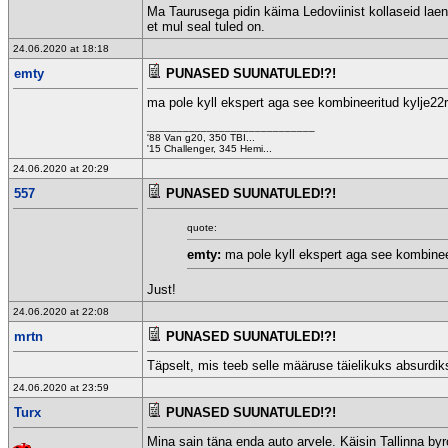
Ma Taurusega pidin käima Ledoviinist kollaseid laena
et mul seal tuled on.
24.06.2020 at 18:18
emty
PUNASED SUUNATULED!?!
ma pole kyll ekspert aga see kombineeritud kylje22r
____________________________
'88 Van g20, 350 TBI...
'15 Challenger, 345 Hemi...
24.06.2020 at 20:29
557
PUNASED SUUNATULED!?!
quote:
emty:
ma pole kyll ekspert aga see kombineer
Just!
24.06.2020 at 22:08
mrtn
PUNASED SUUNATULED!?!
Täpselt, mis teeb selle määruse täielikuks absurdik
24.06.2020 at 23:59
Turx
PUNASED SUUNATULED!?!
Mina sain täna enda auto arvele. Käisin Tallinna by