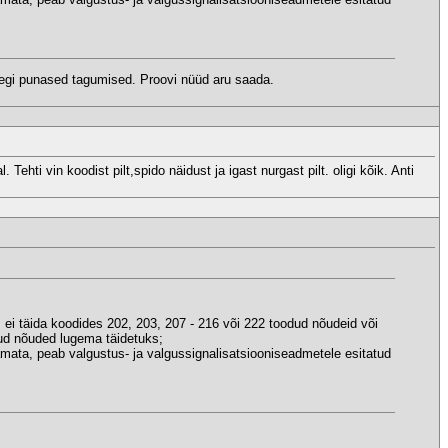
llegi punased tagumised. Proovi nüüd aru saada.
ehti vin koodist pilt,spido näidust ja igast nurgast pilt. oligi kõik. Anti
s ei täida koodides 202, 203, 207 - 216 või 222 toodud nõudeid või
ud nõuded lugema täidetuks;
amata, peab valgustus- ja valgussignalisatsiooniseadmetele esitatud