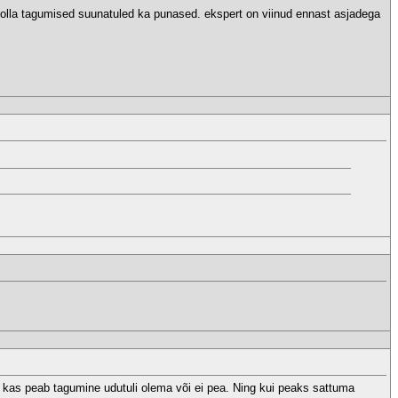
d olla tagumised suunatuled ka punased. ekspert on viinud ennast asjadega
, kas peab tagumine udutuli olema või ei pea. Ning kui peaks sattuma