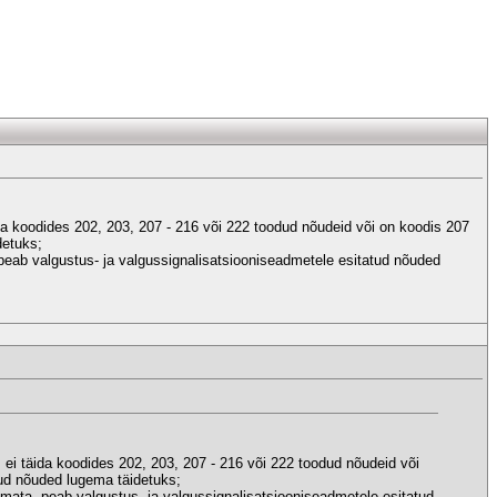
ida koodides 202, 203, 207 - 216 või 222 toodud nõudeid või on koodis 207
detuks;
peab valgustus- ja valgussignalisatsiooniseadmetele esitatud nõuded
s ei täida koodides 202, 203, 207 - 216 või 222 toodud nõudeid või
ud nõuded lugema täidetuks;
amata, peab valgustus- ja valgussignalisatsiooniseadmetele esitatud