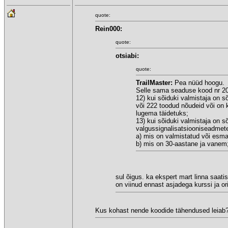
quote:
Rein000:
quote:
otsiabi:
quote:
TrailMaster:
Pea nüüd hoogu.
Selle sama seaduse kood nr 2
12) kui sõiduki valmistaja on s
või 222 toodud nõudeid või on
lugema täidetuks;
13) kui sõiduki valmistaja on 
valgussignalisatsiooniseadmete
a) mis on valmistatud või esma
b) mis on 30-aastane ja vanem
sul õigus. ka ekspert mart linna saat
on viinud ennast asjadega kurssi ja o
Kus kohast nende koodide tähendused leiab?