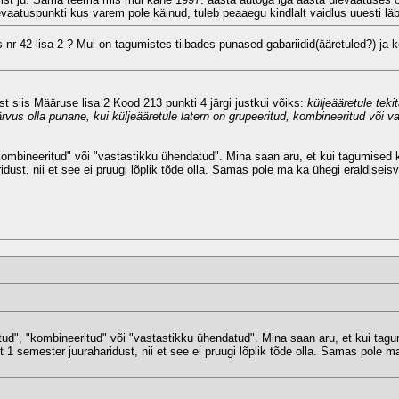
vaatuspunkti kus varem pole käinud, tuleb peaaegu kindlalt vaidlus uuesti läb
r 42 lisa 2 ? Mul on tagumistes tiibades punased gabariidid(ääretuled?) ja 
st siis Määruse lisa 2 Kood 213 punkti 4 järgi justkui võiks:
küljeääretule tek
ärvus olla punane, kui küljeääretule latern on grupeeritud, kombineeritud või
"kombineeritud" või "vastastikku ühendatud". Mina saan aru, et kui tagumised k
idust, nii et see ei pruugi lõplik tõde olla. Samas pole ma ka ühegi eraldisei
tud", "kombineeritud" või "vastastikku ühendatud". Mina saan aru, et kui tagu
 1 semester juuraharidust, nii et see ei pruugi lõplik tõde olla. Samas pole 