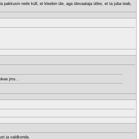
akkusin neile küll, et kleebin üle, aga ülevaataja ütles, et ta juba teab,
okee jms...
ust ja valdkonda.