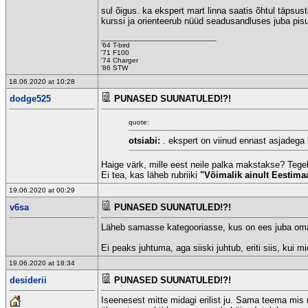
sul õigus. ka ekspert mart linna saatis õhtul täps
kurssi ja orienteerub nüüd seadusandluses juba pisu
____________________________
'64 T-bird
'71 F100
'74 Charger
'86 STW
18.06.2020 at 10:28
dodge525
PUNASED SUUNATULED!?!
quote:
otsiabi:
. ekspert on viinud ennast asjadega 
Haige värk, mille eest neile palka makstakse? Tege
Ei tea, kas läheb rubriiki
"Võimalik ainult Eestimaa
19.06.2020 at 00:29
v6sa
PUNASED SUUNATULED!?!
Läheb samasse kategooriasse, kus on ees juba oma
Ei peaks juhtuma, aga siiski juhtub, eriti siis, kui 
19.06.2020 at 18:34
desiderii
PUNASED SUUNATULED!?!
Iseenesest mitte midagi erilist ju. Sama teema mis