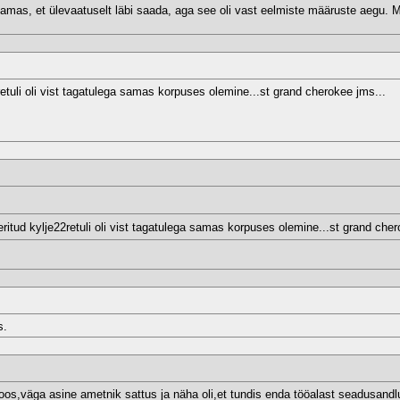
mas, et ülevaatuselt läbi saada, aga see oli vast eelmiste määruste aegu. Ma p
etuli oli vist tagatulega samas korpuses olemine...st grand cherokee jms...
itud kylje22retuli oli vist tagatulega samas korpuses olemine...st grand cher
s.
roos,väga asine ametnik sattus ja näha oli,et tundis enda tööalast seadusandl