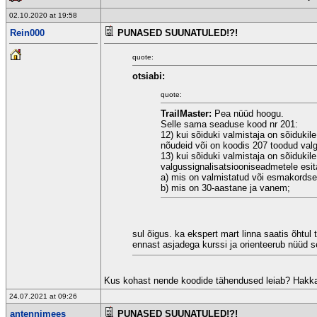
02.10.2020 at 19:58
Rein000
PUNASED SUUNATULED!?!
quote:
otsiabi:
quote:
TrailMaster:
Pea nüüd hoogu.
Selle sama seaduse kood nr 201:
12) kui sõiduki valmistaja on sõidukil
nõudeid või on koodis 207 toodud val
13) kui sõiduki valmistaja on sõiduki
valgussignalisatsiooniseadmetele esi
a) mis on valmistatud või esmakordsel
b) mis on 30-aastane ja vanem;
sul õigus. ka ekspert mart linna saatis õhtu
ennast asjadega kurssi ja orienteerub nüüd 
Kus kohast nende koodide tähendused leiab? Hakka
24.07.2021 at 09:26
antennimees
PUNASED SUUNATULED!?!