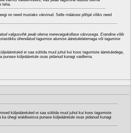
i teha.
keegi on need mustaks värvinud. Selle määruse põhjal võiks need
itatud valgusvihk peab olema merevaigukollase värvusega. Erandina võib
 vastastikku ühendatud tagumise alumise ääretulelaternaga või tagumise
üljeääretuled ei saa süttida muul juhul kui koos tagumiste ääretuledega,
sva punase küljeääretule osas pidanud kunagi vaidlema.
mised küljeääretuled ei saa süttida muul juhul kui koos tagumiste
ma ka ühegi eraldiseisva punase küljeääretule osas pidanud kunagi