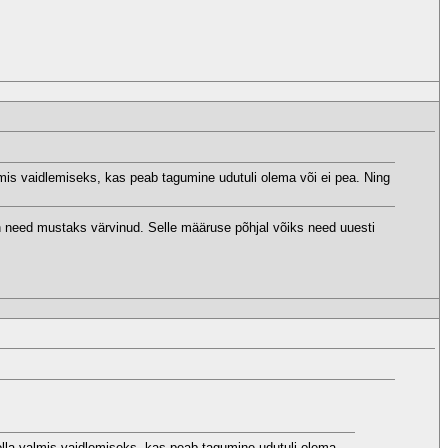
mis vaidlemiseks, kas peab tagumine udutuli olema või ei pea. Ning
n need mustaks värvinud. Selle määruse põhjal võiks need uuesti
olla valmis vaidlemiseks, kas peab tagumine udutuli olema