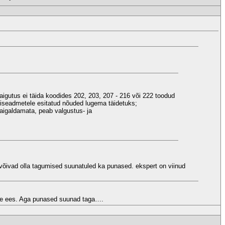
paigutus ei täida koodides 202, 203, 207 - 216 või 222 toodud
niseadmetele esitatud nõuded lugema täidetuks;
aigaldamata, peab valgustus- ja
 võivad olla tagumised suunatuled ka punased. ekspert on viinud
ine ees. Aga punased suunad taga….