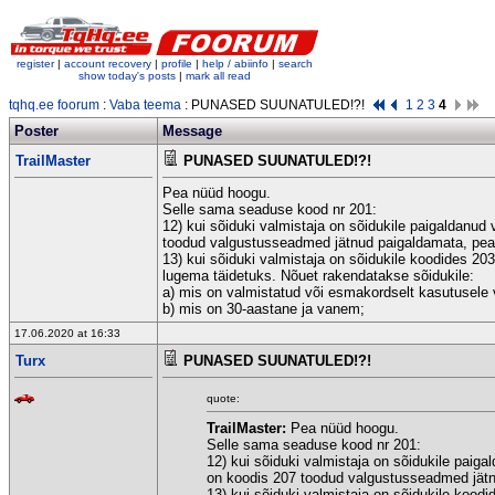
register
|
account recovery
|
profile
|
help / abiinfo
|
search
show today's posts
|
mark all read
tqhq.ee foorum
:
Vaba teema
: PUNASED SUUNATULED!?!
1
2
3
4
Poster
Message
TrailMaster
PUNASED SUUNATULED!?!
Pea nüüd hoogu.
Selle sama seaduse kood nr 201:
12) kui sõiduki valmistaja on sõidukile paigaldanud
toodud valgustusseadmed jätnud paigaldamata, peab
13) kui sõiduki valmistaja on sõidukile koodides 2
lugema täidetuks. Nõuet rakendatakse sõidukile:
a) mis on valmistatud või esmakordselt kasutusele v
b) mis on 30-aastane ja vanem;
17.06.2020 at 16:33
Turx
PUNASED SUUNATULED!?!
quote:
TrailMaster:
Pea nüüd hoogu.
Selle sama seaduse kood nr 201:
12) kui sõiduki valmistaja on sõidukile paiga
on koodis 207 toodud valgustusseadmed jätnu
13) kui sõiduki valmistaja on sõidukile kood