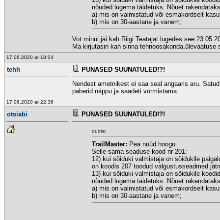
nõuded lugema täidetuks. Nõuet rakendataks
a) mis on valmistatud või esmakordselt kasut
b) mis on 30-aastane ja vanem;
Vot minul jäi kah Riigi Teatajat lugedes see 23.05
Ma kirjutasin kah sinna tehnoosakonda,ülevaatuse spe
17.06.2020 at 18:04
tehh
PUNASED SUUNATULED!?!
Nendest ametnikest ei saa seal angaaris aru. Satud nor
paberid näppu ja saadeti vormistama.
17.06.2020 at 22:36
otsiabi
PUNASED SUUNATULED!?!
quote:
TrailMaster:
Pea nüüd hoogu.
Selle sama seaduse kood nr 201:
12) kui sõiduki valmistaja on sõidukile paiga
on koodis 207 toodud valgustusseadmed jätnu
13) kui sõiduki valmistaja on sõidukile kood
nõuded lugema täidetuks. Nõuet rakendataks
a) mis on valmistatud või esmakordselt kasut
b) mis on 30-aastane ja vanem;