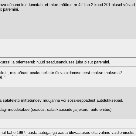
ustava sõnumi kus kinnitab, et mkm määrus nr 42 lisa 2 kood 201 alusel võiva
t paremini.
kurssi ja orienteerub nüüd seadusandluses juba pisut paremini.
likult, mis pärast peaks selliste ülevalpidamise eest makse maksma?
l."
 salateletti mittetundev müüjanna või soss-seppadest autolukksepad.
midagi muudetakse (seadus, salatikausside järjekord, auto ehitus).
 mul kahe 1997. aasta autoga iga aasta ülevaatuses olla valmis vaidlemiseks