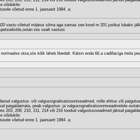
e sõidukile:
usele võetud enne 1. jaanuarit 1984. a;
.2020 vastu võetud määrus silma aga samas see kood nr 201 justkui lubaks jä
tsialistile,ootan siis sealt vastust.
maalse otsa,siis kõik läheb libedalt. Käisin enda 66.a cadillaciga treila peal. T
ldanud valgustus- või valgussignalisatsiooniseadmed, mille ehitus või paigutu
d paigaldamata, peab valgustus- ja valgussignalisatsiooniseadmetele esitat
ides 203, 208, 210, 211, 214 või 216 toodud valgustusseadmed jätnud paigald
e sõidukile:
usele võetud enne 1. jaanuarit 1984. a;