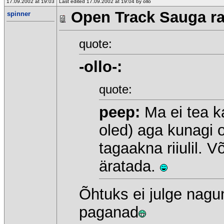
17.09.2002 at 19:03
Last edited 17.09.2002 at 19:04 by ollo
Open Track Sauga raj
spinner
quote:
-ollo-:
quote:
peep:
Ma ei tea k
oled) aga kunagi ol
tagaakna riiulil. Võ
äratada.
Õhtuks ei julge nagun
paganad