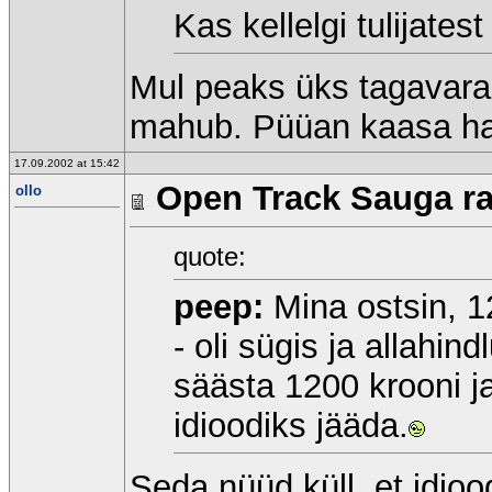
Kas kellelgi tulijates
Mul peaks üks tagavara
mahub. Püüan kaasa ha
17.09.2002 at 15:42
Open Track Sauga raj
ollo
quote:
peep:
Mina ostsin, 1
- oli sügis ja allahi
säästa 1200 krooni j
idioodiks jääda.
Seda nüüd küll, et idio