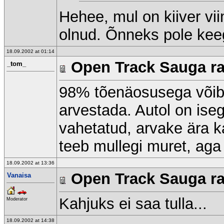
Hehee, mul on kiiver vi
olnud. Õnneks pole kee
18.09.2002 at 01:14
Open Track Sauga raj
_tom_
98% tõenäosusega võib s
arvestada. Autol on ise
vahetatud, arvake ära 
teeb mullegi muret, ag
18.09.2002 at 13:36
Open Track Sauga raj
Vanaisa
Kahjuks ei saa tulla...
Moderator
18.09.2002 at 14:38