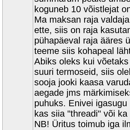
koguneb 10 võistlejat on
Ma maksan raja valdaja
ette, siis on raja kasut
pühapäeval raja ääres 
teeme siis kohapeal läht
Abiks oleks kui võetaks 
suuri termoseid, siis o
sooja jooki kaasa varud
aegade jms märkimiseks
puhuks. Enivei igasugu 
kas siia "threadi" või ka
NB! Üritus toimub iga i