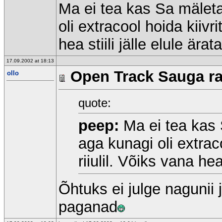
Ma ei tea kas Sa mäleta
oli extracool hoida kiivr
hea stiili jälle elule ära
17.09.2002 at 18:13
Open Track Sauga raj
ollo
quote:
peep:
Ma ei tea kas 
aga kunagi oli extrac
riiulil. Võiks vana hea
Õhtuks ei julge nagunii 
paganad