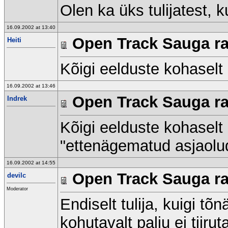
Olen ka üks tulijatest, k
16.09.2002 at 13:40
Open Track Sauga raj
Heiti
Kõigi eelduste kohaselt 
16.09.2002 at 13:46
Open Track Sauga raj
Indrek
Kõigi eelduste kohaselt ol
"ettenägematud asjaolu
16.09.2002 at 14:55
Open Track Sauga raj
devilc
Moderator
Endiselt tulija, kuigi tõ
kohutavalt palju ei tiiru