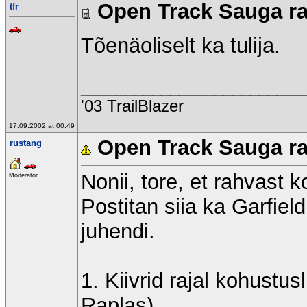
Open Track Sauga raj
tfr
Tõenäoliselt ka tulija.
_________________________
'03 TrailBlazer
17.09.2002 at 00:49
Open Track Sauga raj
rustang
Nonii, tore, et rahvast 
Moderator
Postitan siia ka Garfield
juhendi.
1. Kiivrid rajal kohustu
Raplas)