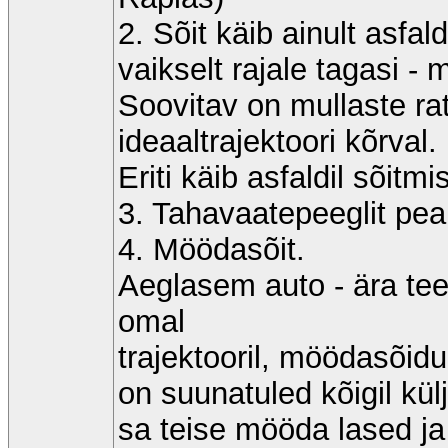
2. Sõit käib ainult asfald
vaikselt rajale tagasi -
Soovitav on mullaste rat
ideaaltrajektoori kõrval.
Eriti käib asfaldil sõitm
3. Tahavaatepeeglit pea
4. Möödasõit.
Aeglasem auto - ära te
omal
trajektooril, möödasõid
on suunatuled kõigil kü
sa teise mööda lased ja 