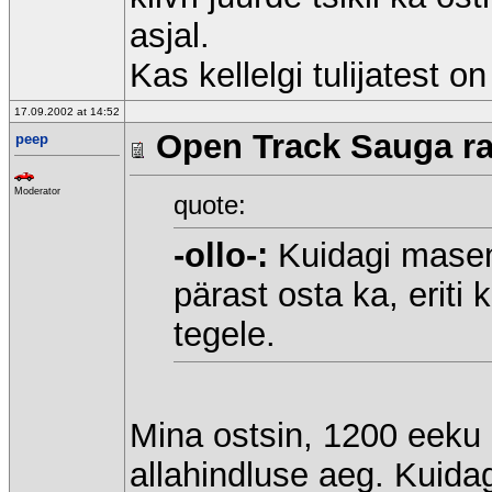
asjal.
Kas kellelgi tulijatest o
17.09.2002 at 14:52
Open Track Sauga raj
peep
Moderator
quote:
-ollo-:
Kuidagi masen
pärast osta ka, eriti 
tegele.
Mina ostsin, 1200 eeku 
allahindluse aeg. Kuid