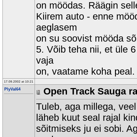
on möödas. Räägin selle
Kiirem auto - enne mööda
aeglasem
on su soovist mööda sõi
5. Võib teha nii, et üle 
vaja
on, vaatame koha peal.
17.09.2002 at 10:21
Open Track Sauga raj
PlyVal64
Tuleb, aga millega, veel 
läheb kuut seal rajal kind
sõitmiseks ju ei sobi. A