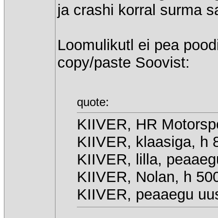
ja crashi korral surma s
Loomulikutl ei pea pood
copy/paste Soovist:
quote:
KIIVER, HR Motorspor
KIIVER, klaasiga, h 
KIIVER, lilla, peaae
KIIVER, Nolan, h 500
KIIVER, peaaegu uus