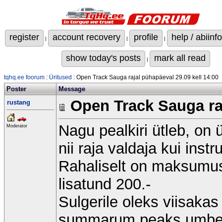
register
account recovery
profile
help / abiinfo
|
|
|
show today's posts
mark all read
|
tqhq.ee foorum
:
Üritused
: Open Track Sauga rajal pühapäeval 29.09 kell 14:00
Poster
Message
Open Track Sauga raj
rustang
Nagu pealkiri ütleb, on
Moderator
nii raja valdaja kui inst
Rahaliselt on maksumus 
lisatund 200.-
Sulgerile oleks viisaka
summarum peaks umbes