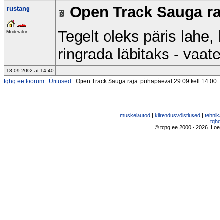
Open Track Sauga raj
rustang
Tegelt oleks päris lahe,
Moderator
ringrada läbitaks - vaat
18.09.2002 at 14:40
tqhq.ee foorum
:
Üritused
: Open Track Sauga rajal pühapäeval 29.09 kell 14:00
muskelautod
|
kiirendusvõistlused
|
tehnik
tqhq
© tqhq.ee 2000 - 2026. Loe