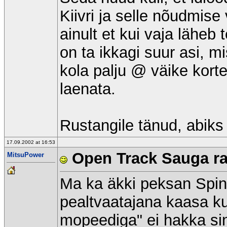
Kiivri ja selle nõudmise
ainult et kui vaja läheb
on ta ikkagi suur asi, mi
kola palju @ väike kort
laenata.
Rustangile tänud, abiks 
17.09.2002 at 16:53
Open Track Sauga raj
MitsuPower
Ma ka äkki peksan Spinn
pealtvaatajana kaasa k
mopeediga" ei hakka si