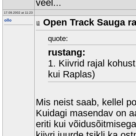
veel...
17.09.2002 at 11:23
Open Track Sauga raj
ollo
quote:
rustang:
1. Kiivrid rajal kohu
kui Raplas)
Mis neist saab, kellel p
Kuidagi masendav on aas
eriti kui võidusõitmisega
kiivri juurde tsikli ka 