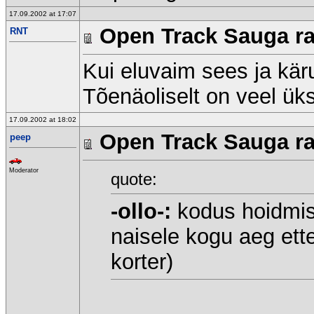
17.09.2002 at 17:07
Open Track Sauga raj
RNT
Kui eluvaim sees ja kärul
Tõenäoliselt on veel üks
17.09.2002 at 18:02
Open Track Sauga raj
peep
Moderator
quote:
-ollo-:
kodus hoidmise
naisele kogu aeg ette
korter)