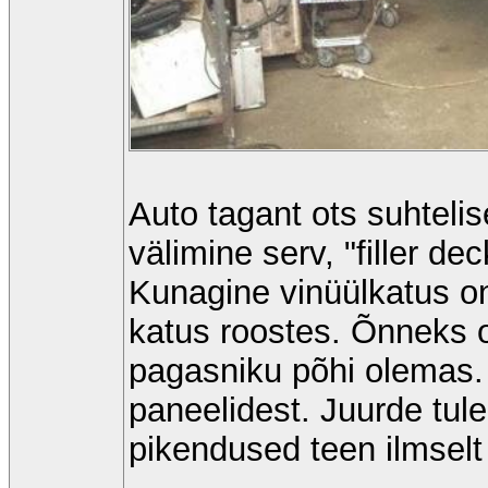
Auto tagant ots suhteli
välimine serv, "filler de
Kunagine vinüülkatus on
katus roostes. Õnneks o
pagasniku põhi olemas. 
paneelidest. Juurde tul
pikendused teen ilmselt