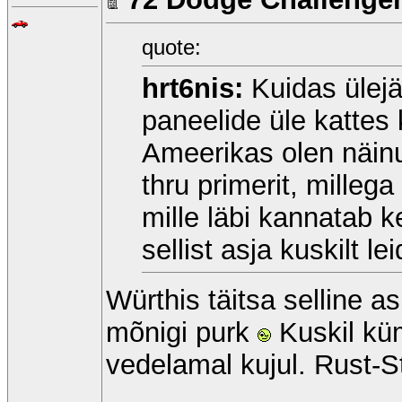
quote:
hrt6nis:
Kuidas ülej
paneelide üle kattes 
Ameerikas olen näin
thru primerit, milleg
mille läbi kannatab 
sellist asja kuskilt lei
Würthis täitsa selline a
mõnigi purk
Kuskil kü
vedelamal kujul. Rust-St