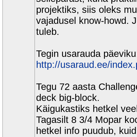
projektiks, siis oleks m
vajadusel know-howd. Ja 
tuleb.
Tegin usarauda päeviku
http://usaraud.ee/inde
Tegu 72 aasta Challenge
deck big-block.
Käigukastiks hetkel vee
Tagasilt 8 3/4 Mopar ko
hetkel info puudub, kuid