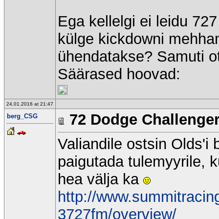
Ega kellelgi ei leidu 72
külge kickdowni mehhani
ühendatakse? Samuti otsi
Säärased hoovad:
24.01.2016 at 21:47
72 Dodge Challenge
berg_CSG
Valiandile ostsin Olds'i
paigutada tulemyyrile, 
hea välja ka
http://www.summitracing
3727fm/overview/