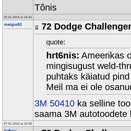
Tõnis
05.01.2016 at 18:44
72 Dodge Challenge
margus61
quote:
hrt6nis:
Ameerikas o
mingisugust weld-thr
puhtaks käiatud pind 
Meil ma ei ole osanud 
3M 50410
ka selline too
saama 3M autotoodete li
07.01.2016 at 10:39
hrt6nis