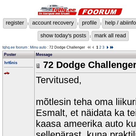
register
account recovery
profile
help / abiinfo
|
|
|
show today's posts
mark all read
|
tqhq.ee foorum
:
Minu auto
: 72 Dodge Challenger
1
2
3
Poster
Message
72 Dodge Challenge
hrt6nis
Tervitused,
mõtlesin teha oma liikur
Esmalt, et näidata ka te
kaasa ameerika auto kult
sellepärast, kuna prakti