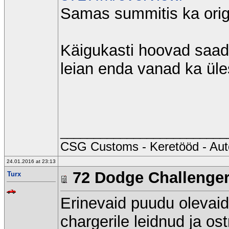
Samas summitis ka orig
Käigukasti hoovad saad 
leian enda vanad ka üle
_________________________
CSG Customs - Keretööd - Au
24.01.2016 at 23:13
72 Dodge Challenge
Turx
Erinevaid puudu olevaid
chargerile leidnud ja o