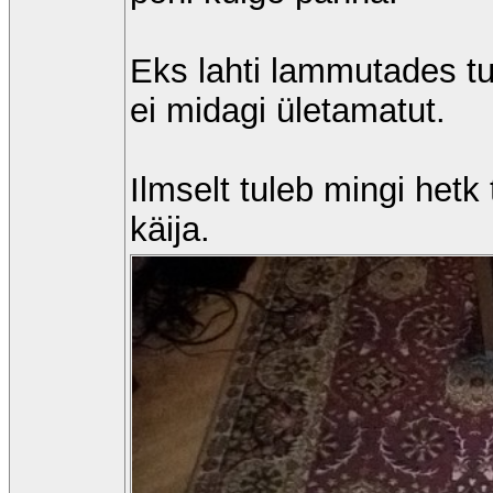
Eks lahti lammutades tul
ei midagi ületamatut.
Ilmselt tuleb mingi hetk 
käija.