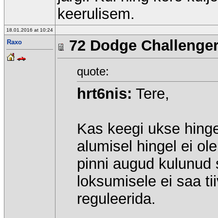
keerulisem.
18.01.2016 at 10:24
72 Dodge Challenge
Raxo
quote:
hrt6nis:
Tere,
Kas keegi ukse hinge
alumisel hingel ei ol
pinni augud kulunud
loksumisele ei saa t
reguleerida.