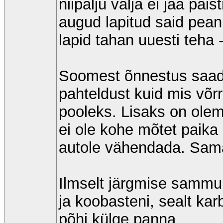
niipalju välja ei jää pa
augud lapitud said pea
lapid tahan uuesti teha - 
Soomest õnnestus saada
pahteldust kuid mis võrr
pooleks. Lisaks on olema
ei ole kohe mõtet paika 
autole vähendada. Sama
Ilmselt järgmise sammun
ja koobasteni, sealt kar
põhi külge panna.