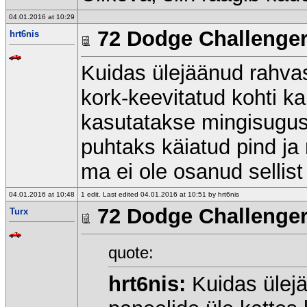
04.01.2016 at 10:29
72 Dodge Challenge
hrt6nis
Kuidas ülejäänud rahvas
kork-keevitatud kohti k
kasutatakse mingisugust
puhtaks käiatud pind ja 
ma ei ole osanud sellist 
04.01.2016 at 10:48
1 edit. Last edited 04.01.2016 at 10:51 by hrt6nis
72 Dodge Challenge
Turx
quote:
hrt6nis:
Kuidas ülej