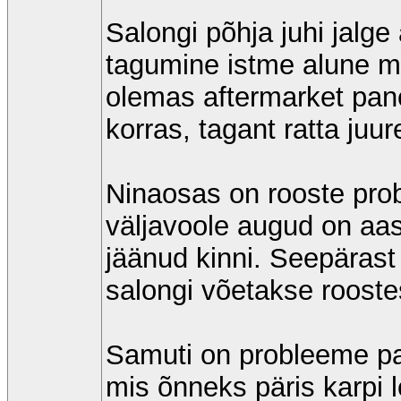
Salongi põhja juhi jalge
tagumine istme alune mä
olemas aftermarket pane
korras, tagant ratta juu
Ninaosas on rooste pro
väljavoole augud on aas
jäänud kinni. Seepärast
salongi võetakse rooste
Samuti on probleeme pa
mis õnneks päris karpi l