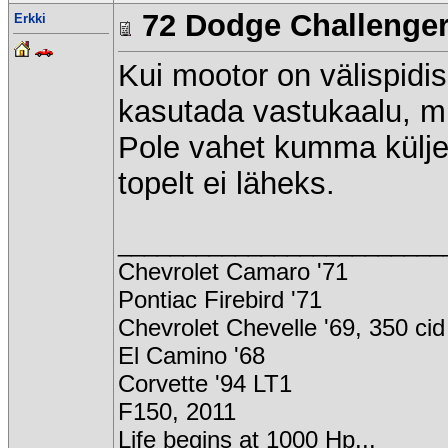
72 Dodge Challenge
Erkki
Kui mootor on välispidis
kasutada vastukaalu, mi
Pole vahet kumma külje
topelt ei läheks.
_________________________
Chevrolet Camaro '71
Pontiac Firebird '71
Chevrolet Chevelle '69, 350 cid
El Camino '68
Corvette '94 LT1
F150, 2011
Life begins at 1000 Hp...