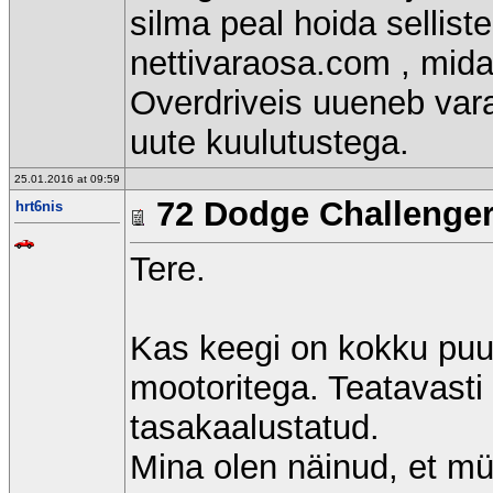
silma peal hoida selliste
nettivaraosa.com , midag
Overdriveis uueneb var
uute kuulutustega.
25.01.2016 at 09:59
72 Dodge Challenge
hrt6nis
Tere.
Kas keegi on kokku puut
mootoritega. Teatavasti
tasakaalustatud.
Mina olen näinud, et mü