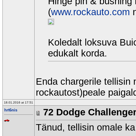
Hinge pin & bushing k
(
www.rockauto.com
n
Koledalt loksuva Buic
edukalt korda.
Enda chargerile tellisin
rockautost)peale paigald
18.01.2016 at 17:51
72 Dodge Challenge
hrt6nis
Tänud, tellisin omale k