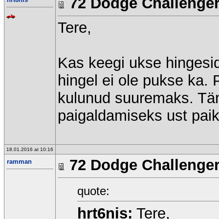
72 Dodge Challenge
Tere,
Kas keegi ukse hingesid
hingel ei ole pukse ka. 
kulunud suuremaks. Tänu
paigaldamiseks ust paik
18.01.2016 at 10:16
72 Dodge Challenge
ramman
quote:
hrt6nis:
Tere,