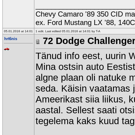
_________________________
Chevy Camaro '89 350 CID ma
ex. Ford Mustang LX '88, 140
05.01.2016 at 14:01
1 edit. Last edited 05.01.2016 at 14:01 by T-A
72 Dodge Challenge
hrt6nis
Tänud info eest, uurin W
Mina ostsin auto Eestist
algne plaan oli natuke
seda. Käisin vaatamas j
Ameerikast siia liikus, 
aastal. Sellest saati o
tegelema kaks kuud tag