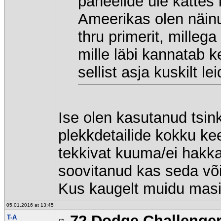
paneelide üle kattes 
Ameerikas olen näin
thru primerit, milleg
mille läbi kannatab 
sellist asja kuskilt lei
Ise olen kasutanud tsin
plekkdetailide kokku ke
tekkivat kuuma/ei hakk
soovitanud kas seda või
Kus kaugelt muidu masi
05.01.2016 at 13:45
72 Dodge Challenge
T-A