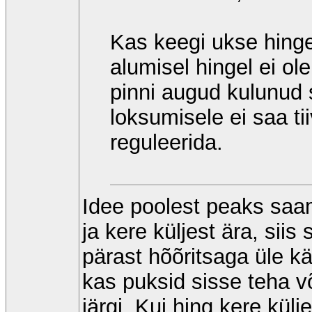
Kas keegi ukse hinge
alumisel hingel ei ol
pinni augud kulunud
loksumisele ei saa t
reguleerida.
Idee poolest peaks saam
ja kere küljest ära, sii
pärast hõõritsaga üle kä
kas puksid sisse teha v
järgi. Kui hing kere külj