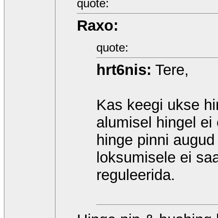
quote:
Raxo:
quote:
hrt6nis:
Tere,
Kas keegi ukse hi
alumisel hingel ei
hinge pinni augu
loksumisele ei saa
reguleerida.