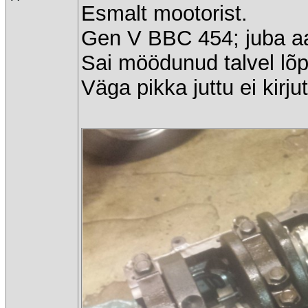
Esmalt mootorist.
Gen V BBC 454; juba aas
Sai möödunud talvel lõ
Väga pikka juttu ei kirju