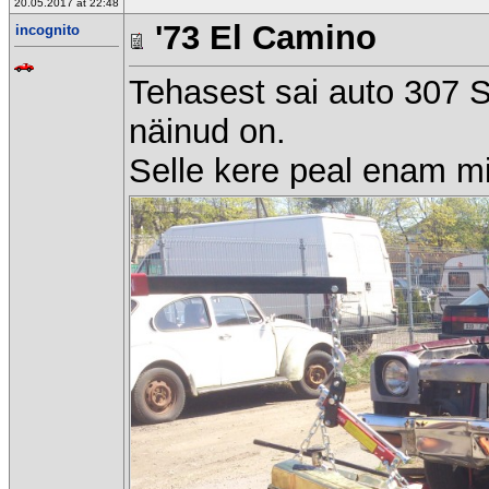
20.05.2017 at 22:48
'73 El Camino
incognito
Tehasest sai auto 307 S
näinud on.
Selle kere peal enam mi