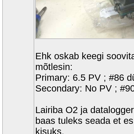
Ehk oskab keegi soovit
mõtlesin:
Primary: 6.5 PV ; #86 d
Secondary: No PV ; #90
Lairiba O2 ja datalogge
baas tuleks seada et esm
kisuks.