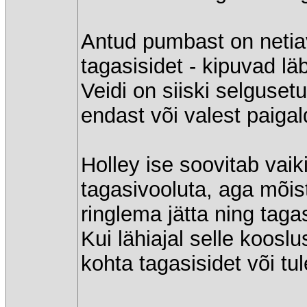
Antud pumbast on netiav
tagasisidet - kipuvad lä
Veidi on siiski selguset
endast või valest paiga
Holley ise soovitab vai
tagasivooluta, aga mõist
ringlema jätta ning tag
Kui lähiajal selle koos
kohta tagasisidet või tul