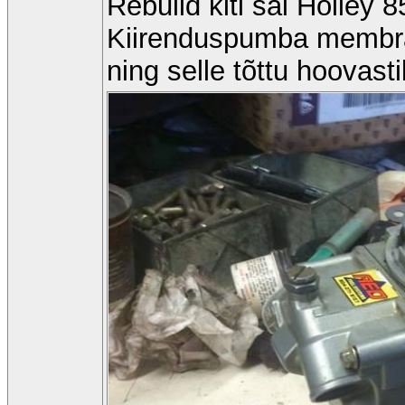
Rebuild kiti sai Holley
Kiirenduspumba membraan
ning selle tõttu hoovastik