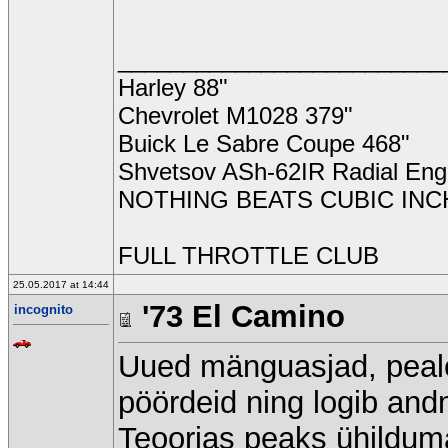
_________________________
Harley 88"
Chevrolet M1028 379"
Buick Le Sabre Coupe 468"
Shvetsov ASh-62IR Radial Eng
NOTHING BEATS CUBIC INCH
FULL THROTTLE CLUB
25.05.2017 at 14:44
'73 El Camino
incognito
Uued mänguasjad, peal
pöördeid ning logib and
Teoorias peaks ühildum