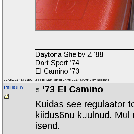
_________________________
Daytona Shelby Z '88
Dart Sport '74
El Camino '73
23.05.2017 at 23:02
2 edits. Last edited 24.05.2017 at 00:47 by incognito
'73 El Camino
PhilipJFry
Kuidas see regulaator to
kiidus6nu kuulnud. Mul 
isend.