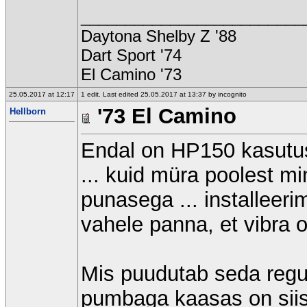
_________________________
Daytona Shelby Z '88
Dart Sport '74
El Camino '73
25.05.2017 at 12:17
1 edit. Last edited 25.05.2017 at 13:37 by incognito
'73 El Camino
Hellborn
Endal on HP150 kasutus
... kuid müra poolest m
punasega ... installeeri
vahele panna, et vibra 
Mis puudutab seda regul
pumbaga kaasas on siis