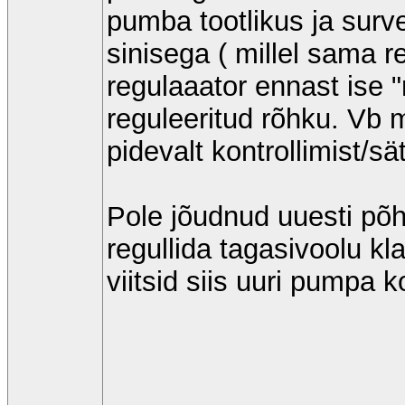
pumba tootlikus ja surve
sinisega ( millel sama r
regulaaator ennast ise 
reguleeritud rõhku. Vb m
pidevalt kontrollimist/sä
Pole jõudnud uuesti põh
regullida tagasivoolu klap
viitsid siis uuri pumpa 