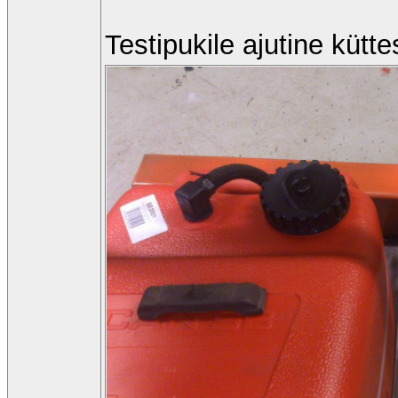
Testipukile ajutine küt