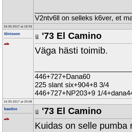
_________________________
V2ntv6ll on selleks k6ver, et 
24.05.2017 at 16:53
'73 El Camino
tõnisson
Väga hästi toimib.
_________________________
446+727+Dana60
225 slant six+904+8 3/4
446+727+NP203+9 1/4+dana4
24.05.2017 at 20:08
'73 El Camino
kaedoo
Kuidas on selle pumba 