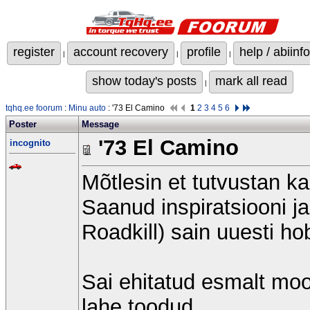
register
account recovery
profile
help / abiinfo
|
|
|
show today's posts
mark all read
|
tqhq.ee foorum
:
Minu auto
: '73 El Camino
1
2
3
4
5
6
Poster
Message
'73 El Camino
incognito
Mõtlesin et tutvustan ka
Saanud inspiratsiooni ja
Roadkill) sain uuesti ho
Sai ehitatud esmalt moo
lahe toodud.