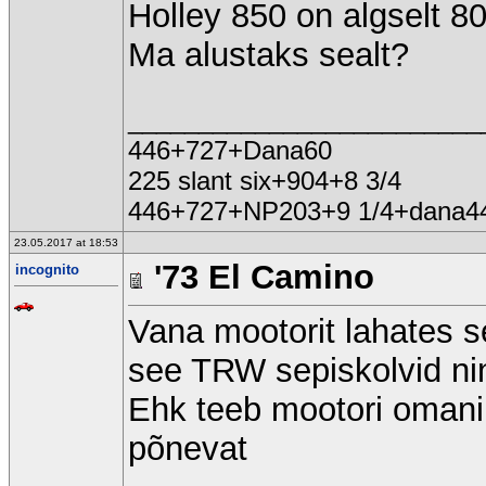
Holley 850 on algselt 80
Ma alustaks sealt?
_________________________
446+727+Dana60
225 slant six+904+8 3/4
446+727+NP203+9 1/4+dana4
23.05.2017 at 18:53
'73 El Camino
incognito
Vana mootorit lahates s
see TRW sepiskolvid ni
Ehk teeb mootori omanik
põnevat