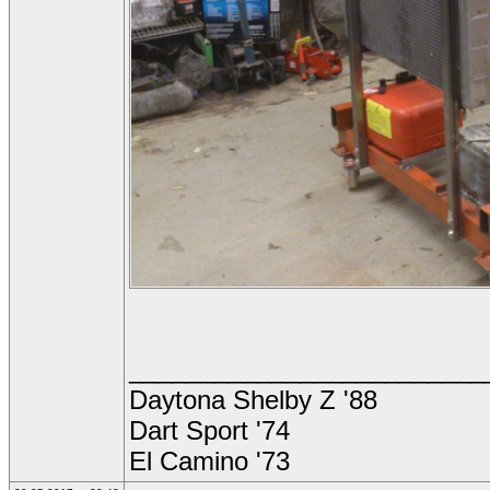
_________________________
Daytona Shelby Z '88
Dart Sport '74
El Camino '73