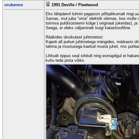
orubenno
1991 Deville / Fleetwood
Eks lähipäevil tuhnin pagassis põhjalikumalt ringi,u
Samas, mul juba "oma" elektrik olemas, kes mulle 
toimiva puldisüsteemi külge ( originaal jukerdas), j
Seega, ei oleks väljaminek kuigi katastroofiline.
Rääkides üksikutest juhtmetest:
Kapoti all puhuri juhtmetega mängides, märkasin üh
tahma ja mustusega kaetud musta juhet, mis puhtana
Lihtsalt rippus seal sihitult ning esmapilgul ei haka
kuhu teda pista võiks.