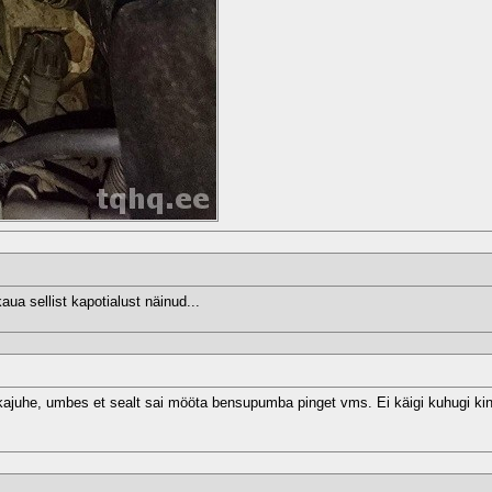
ua sellist kapotialust näinud...
ajuhe, umbes et sealt sai mööta bensupumba pinget vms. Ei käigi kuhugi kin