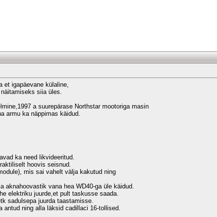
a et igapäevane külaline,
 näitamiseks siia üles.
 - eelmine,1997 a suurepärase Northstar mootoriga masin
ana armu ka näppimas käidud.
avad ka need likvideeritud.
raktiliselt hoovis seisnud.
 module), mis sai vahelt välja kakutud ning
-ja aknahoovastik vana hea WD40-ga üle käidud.
ohe elektriku juurde,et pult taskusse saada.
etk sadulsepa juurda taastamisse.
antud ning alla läksid cadillaci 16-tollised.