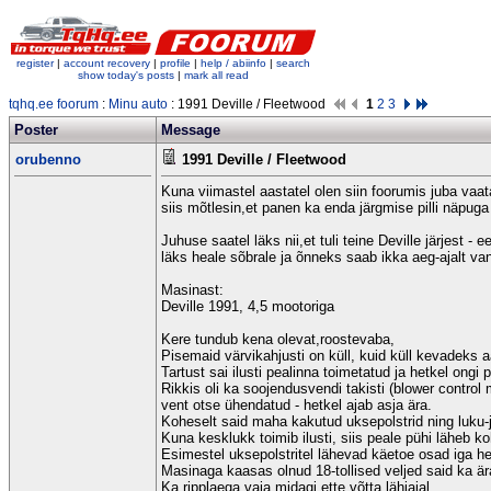
register
|
account recovery
|
profile
|
help / abiinfo
|
search
show today's posts
|
mark all read
tqhq.ee foorum
:
Minu auto
: 1991 Deville / Fleetwood
1
2
3
Poster
Message
orubenno
1991 Deville / Fleetwood
Kuna viimastel aastatel olen siin foorumis juba vaat
siis mõtlesin,et panen ka enda järgmise pilli näpuga
Juhuse saatel läks nii,et tuli teine Deville järjest
läks heale sõbrale ja õnneks saab ikka aeg-ajalt v
Masinast:
Deville 1991, 4,5 mootoriga
Kere tundub kena olevat,roostevaba,
Pisemaid värvikahjusti on küll, kuid küll kevadeks a
Tartust sai ilusti pealinna toimetatud ja hetkel ongi p
Rikkis oli ka soojendusvendi takisti (blower control
vent otse ühendatud - hetkel ajab asja ära.
Koheselt said maha kakutud uksepolstrid ning luku
Kuna kesklukk toimib ilusti, siis peale pühi läheb k
Esimestel uksepolstritel lähevad käetoe osad iga h
Masinaga kaasas olnud 18-tollised veljed said ka ära 
Ka ripplaega vaja midagi ette võtta lähiajal.