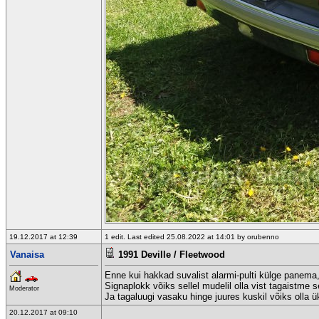
19.12.2017 at 12:39
1 edit. Last edited 25.08.2022 at 14:01 by orubenno
Vanaisa
1991 Deville / Fleetwood
Enne kui hakkad suvalist alarmi-pulti külge panema, 
Signaplokk võiks sellel mudelil olla vist tagaistme se
Moderator
Ja tagaluugi vasaku hinge juures kuskil võiks olla ü
20.12.2017 at 09:10