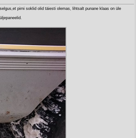
lgus,et pirni soklid olid täiesti olemas, lihtsalt punane klaas on üle
üljepaneelid.