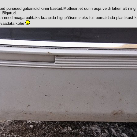
ed punased gabariidid kinni kaetud.Mõtlesin,et uurin asja veidi lähemalt ning se
 lõigatud.
a ja need noaga puhtaks kraapida.Ligi pääsemiseks tuli eemaldada plastikust k
am vaadata kohe