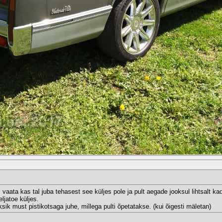
vaata kas tal juba tehasest see küljes pole ja pult aegade jooksul lihtsalt ka
ljatoe küljes.
ksik must pistikotsaga juhe, millega pulti õpetatakse. (kui õigesti mäletan)