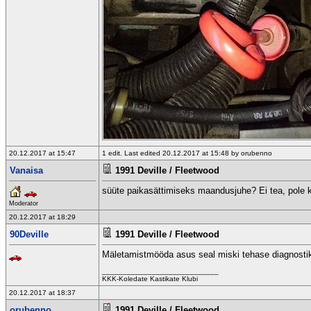
20.12.2017 at 15:47
1 edit. Last edited 20.12.2017 at 15:48 by orubenno
Vanaisa
1991 Deville / Fleetwood
süüte paikasättimiseks maandusjuhe? Ei tea, pole ka
Moderator
20.12.2017 at 18:29
90Deville
1991 Deville / Fleetwood
Mäletamistmööda asus seal miski tehase diagnostik
____________________________
KKK-Koledate Kastikate Klubi
20.12.2017 at 18:37
orubenno
1991 Deville / Fleetwood