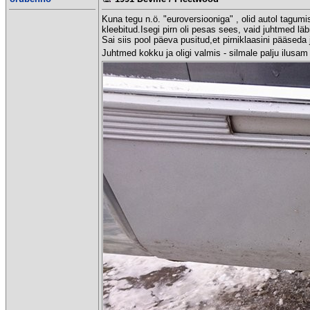
Kuna tegu n.ö. "euroversiooniga" , olid autol tagumis
kleebitud.Isegi pirn oli pesas sees, vaid juhtmed läbi
Sai siis pool päeva pusitud,et pirniklaasini pääsed
Juhtmed kokku ja oligi valmis - silmale palju ilus