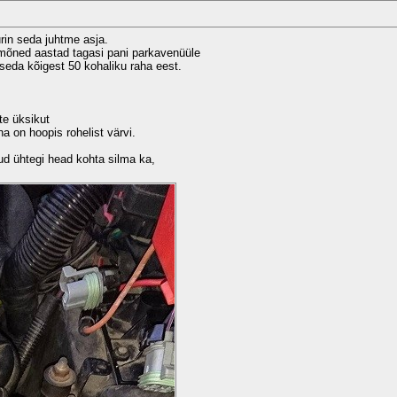
urin seda juhtme asja.
mõned aastad tagasi pani parkavenüüle
a seda kõigest 50 kohaliku raha eest.
te üksikut
 on hoopis rohelist värvi.
nud ühtegi head kohta silma ka,