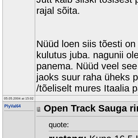
rajal sõita.
Nüüd loen siis tõesti on 
kulutus juba. nagunii ol
panema. Nüüd veel see
jaoks suur raha üheks 
/tõeliselt mures Itaalia 
05.05.2004 at 15:02
Open Track Sauga rin
PlyVal64
quote: