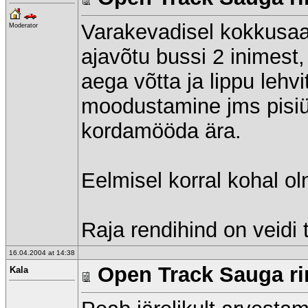
Varakevadisel kokkusaam
Moderator
ajavõtu bussi 2 inimest,
aega võtta ja lippu lehv
moodustamine jms pisi
kordamööda ära.
Eelmisel korral kohal ol
Raja rendihind on veidi
16.04.2004 at 14:38
Open Track Sauga rin
Kala