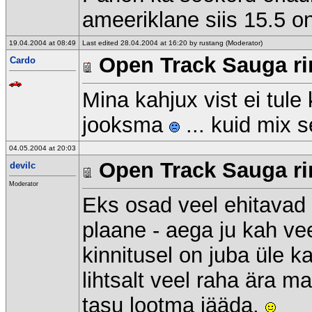
ameeriklane siis 15.5 on
19.04.2004 at 08:49
Last edited 28.04.2004 at 16:20 by rustang (Moderator)
Open Track Sauga rin
Cardo
Mina kahjux vist ei tule
jooksma
... kuid mix s
04.05.2004 at 20:03
Open Track Sauga rin
devilc
Moderator
Eks osad veel ehitavad 
plaane - aega ju kah vee
kinnitusel on juba üle 
lihtsalt veel raha ära m
tasu lootma jääda.