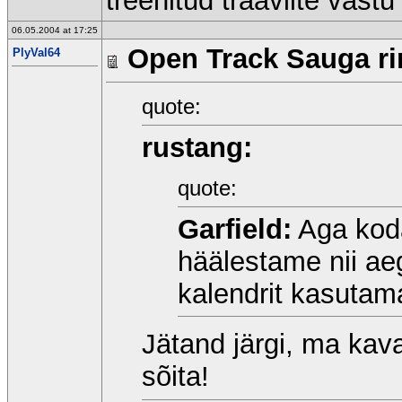
treenitud traavlite vastu 
06.05.2004 at 17:25
Open Track Sauga rin
PlyVal64
quote:
rustang:
quote:
Garfield:
Aga koda
häälestame nii ae
kalendrit kasuta
Jätand järgi, ma kavat
sõita!