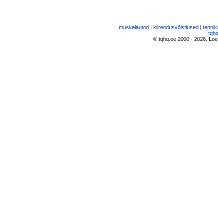
muskelautod
|
kiirendusvõistlused
|
tehnik
tqhq
© tqhq.ee 2000 - 2026. Loe