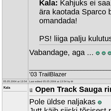
Kala:
Kahjuks ei saa 
ära kaotada Sparco b
omandada!
PS! liiga palju kulut
Vabandage, aga ...
_________________________
'03 TrailBlazer
05.05.2004 at 13:54
Last edited 05.05.2004 at 13:54 by tfr
Open Track Sauga rin
Kala
Pole üldse naljakas
Jutt käib siiski tõsises