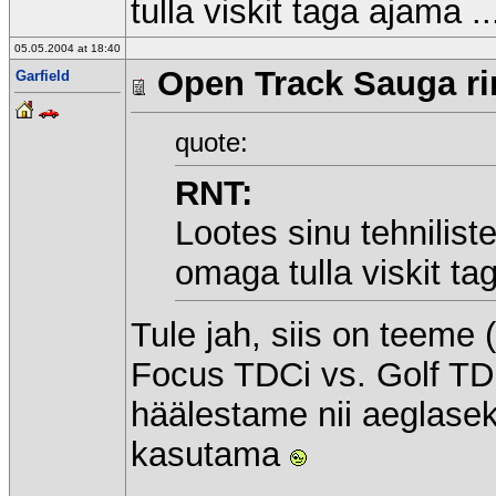
tulla viskit taga ajama .
05.05.2004 at 18:40
Open Track Sauga rin
Garfield
quote:
RNT:
Lootes sinu tehnilist
omaga tulla viskit ta
Tule jah, siis on teeme
Focus TDCi vs. Golf TDi
häälestame nii aeglasek
kasutama