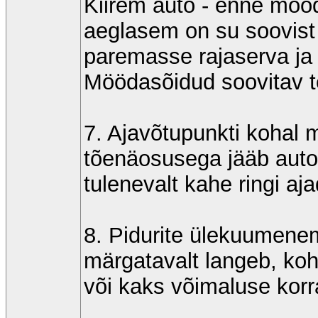
Kiirem auto - enne mööda
aeglasem on su soovist
paremasse rajaserva ja 
Möödasõidud soovitav te
7. Ajavõtupunkti kohal 
tõenäosusega jääb auto
tulenevalt kahe ringi aj
8. Pidurite ülekuumenemi
märgatavalt langeb, kohe
või kaks võimaluse korr