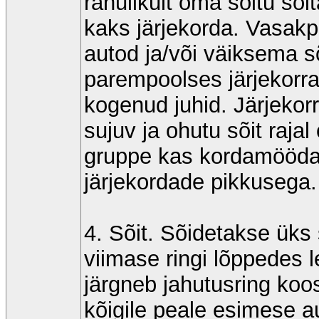
rahulikult oma sõitu sõ
kaks järjekorda. Vasak
autod ja/või väiksema 
parempoolses järjekorr
kogenud juhid. Järjekor
sujuv ja ohutu sõit rajal
gruppe kas kordamööda v
järjekordade pikkusega.
4. Sõit. Sõidetakse üks s
viimase ringi lõppedes le
järgneb jahutusring koo
kõigile peale esimese au