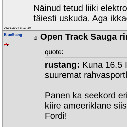
Näinud tetud liiki elektr
täiesti uskuda. Aga ikk
06.05.2004 at 17:26
Open Track Sauga rin
BlueStang
quote:
rustang:
Kuna 16.5 I
suuremat rahvasport
Panen ka seekord eria
kiire ameeriklane sii
Fordi!