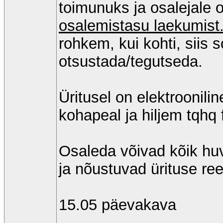
toimunuks ja osalejale 
osalemistasu laekumist
rohkem, kui kohti, siis 
otsustada/tegutseda.
Üritusel on elektroonili
kohapeal ja hiljem tqhq
Osaleda võivad kõik hu
ja nõustuvad ürituse ree
15.05 päevakava