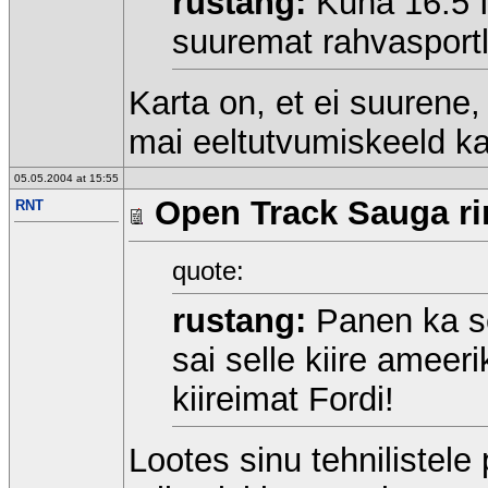
rustang:
Kuna 16.5 I
suuremat rahvasport
Karta on, et ei suurene,
mai eeltutvumiskeeld ka
05.05.2004 at 15:55
Open Track Sauga rin
RNT
quote:
rustang:
Panen ka see
sai selle kiire ameer
kiireimat Fordi!
Lootes sinu tehnilistel