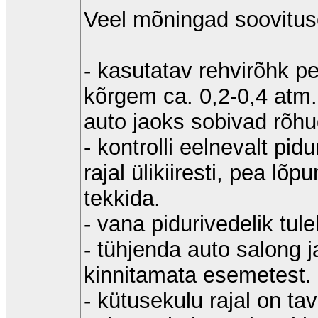
Veel mõningad soovituse
- kasutatav rehvirõhk p
kõrgem ca. 0,2-0,4 atm.
auto jaoks sobivad rõhud
- kontrolli eelnevalt pid
rajal ülikiiresti, pea l
tekkida.
- vana pidurivedelik tul
- tühjenda auto salong 
kinnitamata esemetest.
- kütusekulu rajal on ta