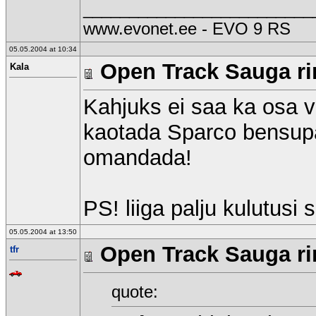
_________________________
www.evonet.ee - EVO 9 RS
05.05.2004 at 10:34
Open Track Sauga rin
Kala
Kahjuks ei saa ka osa v
kaotada Sparco bensupa
omandada!
PS! liiga palju kulutusi 
05.05.2004 at 13:50
Open Track Sauga rin
tfr
quote: