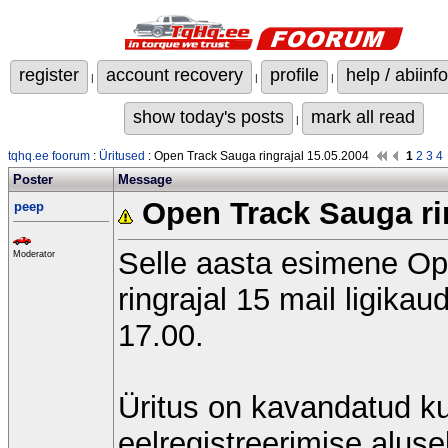
register
account recovery
profile
help / abiinfo
|
|
|
show today's posts
mark all read
|
tqhq.ee foorum
:
Üritused
: Open Track Sauga ringrajal 15.05.2004
1
2
3
4
Poster
Message
Open Track Sauga rin
peep
Selle aasta esimene Op
Moderator
ringrajal 15 mail ligikau
17.00.
Üritus on kavandatud ku
eelregistreerimise aluse