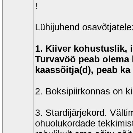
!
Lühijuhend osavõtjatele
1. Kiiver kohustuslik, i
Turvavöö peab olema k
kaassõitja(d), peab ka
2. Boksipiirkonnas on k
3. Stardijärjekord. Vält
ohuolukordade tekkimis