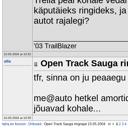
Treila peal kohale vedam
käputäieks ringideks, ja
autot rajalegi?
_________________________
'03 TrailBlazer
10.05.2004 at 10:52
Open Track Sauga rin
ollo
tfr, sinna on ju peaaeg
me@auto hetkel amortid
jõuavad kohale...
10.05.2004 at 10:55
tqhq.ee foorum
:
Üritused
: Open Track Sauga ringrajal 15.05.2004
1
2
3
4