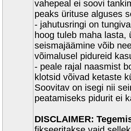
vahepeal ei soovi tanki
peaks ürituse alguses 
- jahutusringi on tungiv
hoog tuleb maha lasta,
seismajäämine võib need
võimalusel pidureid kas
- peale rajal naasmist b
klotsid võivad ketaste k
Soovitav on isegi nii se
peatamiseks pidurit ei k
DISCLAIMER: Tegemist
fikseeritakse vaid sellek