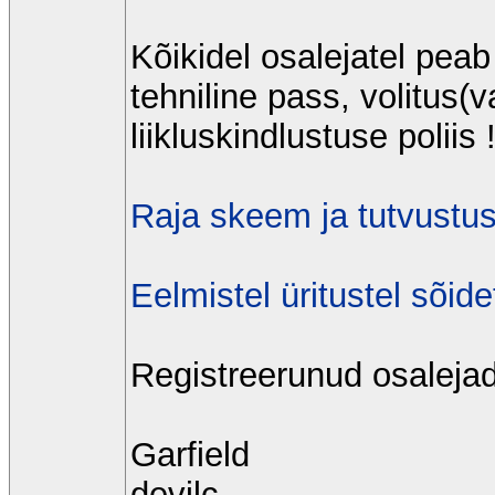
Kõikidel osalejatel peab
tehniline pass, volitus(
liikluskindlustuse poliis 
Raja skeem ja tutvustus
Eelmistel üritustel sõide
Registreerunud osalejad
Garfield
devilc