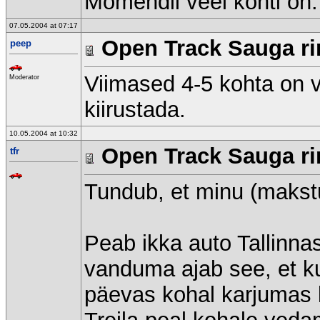
Momendil veel kohti on.
07.05.2004 at 07:17
Open Track Sauga rin
peep
Viimased 4-5 kohta on v
Moderator
kiirustada.
10.05.2004 at 10:32
Open Track Sauga rin
tfr
Tundub, et minu (makst
Peab ikka auto Tallinna
vanduma ajab see, et kui
päevas kohal karjumas kä