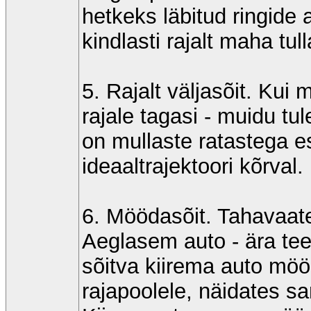
hetkeks läbitud ringide a
kindlasti rajalt maha tull
5. Rajalt väljasõit. Kui 
rajale tagasi - muidu tu
on mullaste ratastega es
ideaaltrajektoori kõrval.
6. Möödasõit. Tahavaate
Aeglasem auto - ära te
sõitva kiirema auto mö
rajapoolele, näidates 