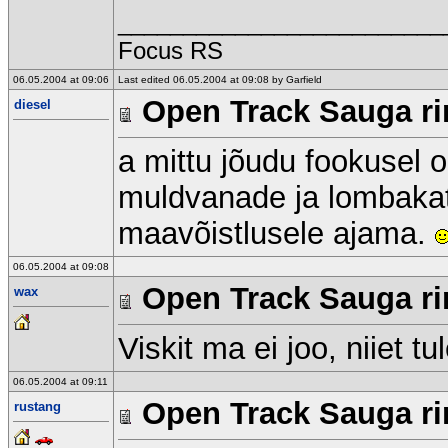
_________________________
Focus RS
06.05.2004 at 09:06
Last edited 06.05.2004 at 09:08 by Garfield
Open Track Sauga rin
diesel
a mittu jõudu fookusel 
muldvanade ja lombakat
maavõistlusele ajama.
06.05.2004 at 09:08
Open Track Sauga rin
wax
Viskit ma ei joo, niiet t
06.05.2004 at 09:11
Open Track Sauga rin
rustang