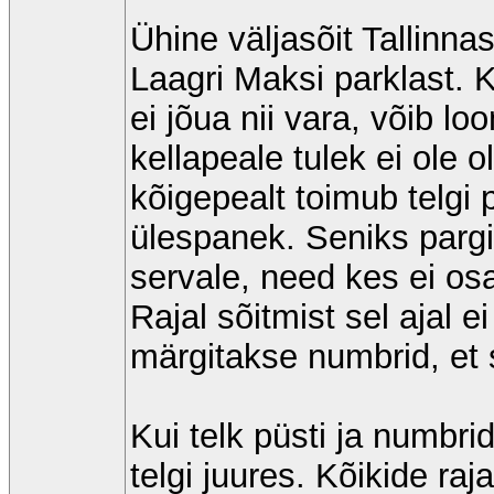
Ühine väljasõit Tallinna
Laagri Maksi parklast. K
ei jõua nii vara, võib lo
kellapeale tulek ei ole 
kõigepealt toimub telgi
ülespanek. Seniks parg
servale, need kes ei os
Rajal sõitmist sel ajal e
märgitakse numbrid, et 
Kui telk püsti ja numbri
telgi juures. Kõikide ra