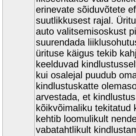
erinevate sõiduvõtete e
suutlikkusest rajal. Ür
auto valitsemisoskust pi
suurendada liiklusohutust
ürituse käigus tekib kah
keelduvad kindlustusse
kui osalejal puudub oma k
kindlustuskatte olemasol
arvestada, et kindlustu
kõikvõimaliku tekitatu
kehtib loomulikult nende
vabatahtlikult kindlusta