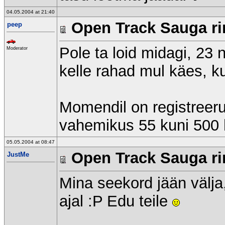
04.05.2004 at 21:40
Open Track Sauga rin
peep
Pole ta loid midagi, 23 n
Moderator
kelle rahad mul käes, k
Momendil on registreer
vahemikus 55 kuni 500 h
05.05.2004 at 08:47
Open Track Sauga rin
JustMe
Mina seekord jään välja,
ajal :P Edu teile