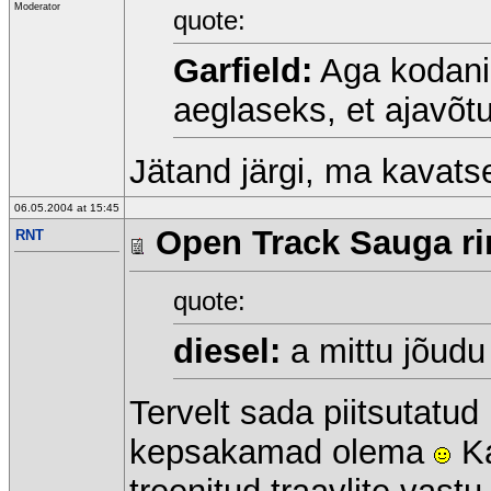
Moderator
quote:
Garfield:
Aga kodanik
aeglaseks, et ajavõt
Jätand järgi, ma kavatsen
06.05.2004 at 15:45
Open Track Sauga rin
RNT
quote:
diesel:
a mittu jõudu
Tervelt sada piitsutatu
kepsakamad olema
Ka