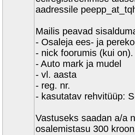
aadressile peepp_at_tq
Mailis peavad sisaldum
- Osaleja ees- ja perek
- nick foorumis (kui on).
- Auto mark ja mudel
- vl. aasta
- reg. nr.
- kasutatav rehvitüüp: S
Vastuseks saadan a/a n
osalemistasu 300 kroon