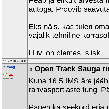
Peab järelikult arvestam
autoga. Proovib saavut
Eks näis, kas tulen oma 
vajalik tehniline korraso
Huvi on olemas, siiski
17.04.2004 at 23:45
Open Track Sauga rin
rustang
Kuna 16.5 IMS ära jääb,
Moderator
rahvasportlaste tungi 
Panen ka seekord eriauhi